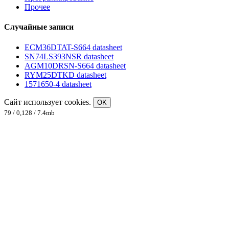
Прочее
Случайные записи
ECM36DTAT-S664 datasheet
SN74LS393NSR datasheet
AGM10DRSN-S664 datasheet
RYM25DTKD datasheet
1571650-4 datasheet
Сайт использует cookies.
OK
79 / 0,128 / 7.4mb