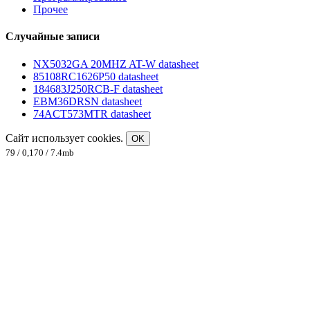
Прочее
Случайные записи
NX5032GA 20MHZ AT-W datasheet
85108RC1626P50 datasheet
184683J250RCB-F datasheet
EBM36DRSN datasheet
74ACT573MTR datasheet
Сайт использует cookies.
OK
79 / 0,170 / 7.4mb