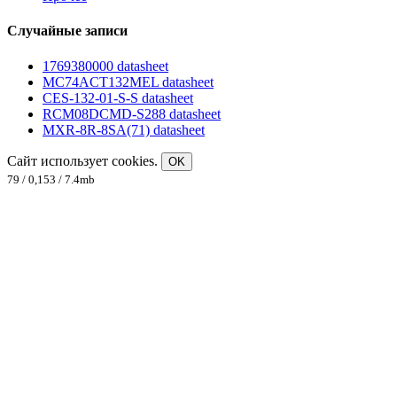
Случайные записи
1769380000 datasheet
MC74ACT132MEL datasheet
CES-132-01-S-S datasheet
RCM08DCMD-S288 datasheet
MXR-8R-8SA(71) datasheet
Сайт использует cookies.
OK
79 / 0,153 / 7.4mb