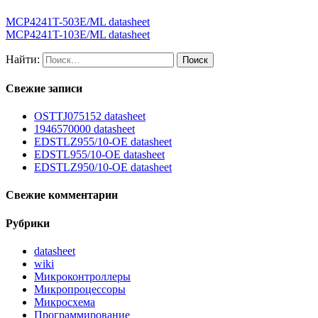
MCP4241T-503E/ML datasheet
MCP4241T-103E/ML datasheet
Найти:
Свежие записи
OSTTJ075152 datasheet
1946570000 datasheet
EDSTLZ955/10-OE datasheet
EDSTL955/10-OE datasheet
EDSTLZ950/10-OE datasheet
Свежие комментарии
Рубрики
datasheet
wiki
Микроконтроллеры
Микропроцессоры
Микросхема
Программирование