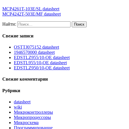
MCP4261T-103E/SL datasheet
MCP4242T-503E/MF datasheet
Найти:
Свежие записи
OSTTJ075152 datasheet
1946570000 datasheet
EDSTLZ955/10-OE datasheet
EDSTL955/10-OE datasheet
EDSTLZ950/10-OE datasheet
Свежие комментарии
Рубрики
datasheet
wiki
Микроконтроллеры
Микропроцессоры
Микросхема
Программирование