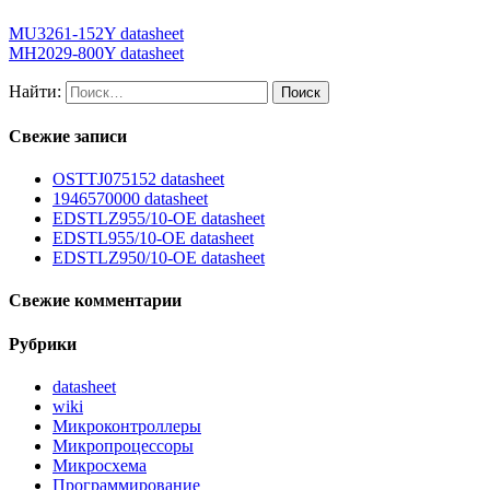
MU3261-152Y datasheet
MH2029-800Y datasheet
Найти:
Свежие записи
OSTTJ075152 datasheet
1946570000 datasheet
EDSTLZ955/10-OE datasheet
EDSTL955/10-OE datasheet
EDSTLZ950/10-OE datasheet
Свежие комментарии
Рубрики
datasheet
wiki
Микроконтроллеры
Микропроцессоры
Микросхема
Программирование