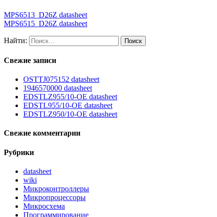
MPS6513_D26Z datasheet
MPS6515_D26Z datasheet
Найти:
Свежие записи
OSTTJ075152 datasheet
1946570000 datasheet
EDSTLZ955/10-OE datasheet
EDSTL955/10-OE datasheet
EDSTLZ950/10-OE datasheet
Свежие комментарии
Рубрики
datasheet
wiki
Микроконтроллеры
Микропроцессоры
Микросхема
Программирование