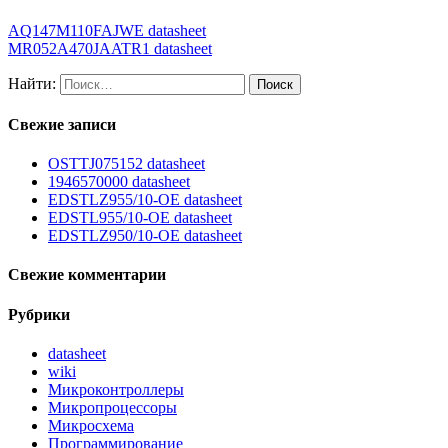
AQ147M110FAJWE datasheet
MR052A470JAATR1 datasheet
Найти:
Свежие записи
OSTTJ075152 datasheet
1946570000 datasheet
EDSTLZ955/10-OE datasheet
EDSTL955/10-OE datasheet
EDSTLZ950/10-OE datasheet
Свежие комментарии
Рубрики
datasheet
wiki
Микроконтроллеры
Микропроцессоры
Микросхема
Программирование