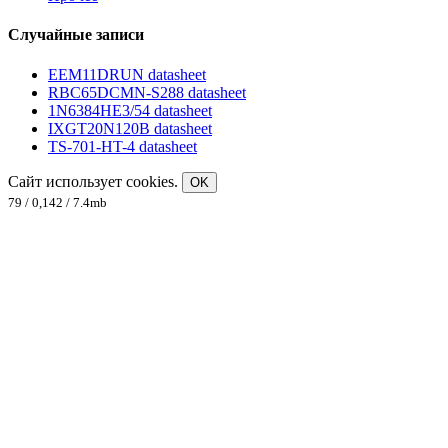
Случайные записи
EEM11DRUN datasheet
RBC65DCMN-S288 datasheet
1N6384HE3/54 datasheet
IXGT20N120B datasheet
TS-701-HT-4 datasheet
Сайт использует cookies.
OK
79 / 0,142 / 7.4mb