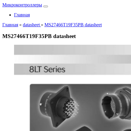
Микроконтроллеры
Главная
Главная
»
datasheet
»
MS27466T19F35PB datasheet
MS27466T19F35PB datasheet