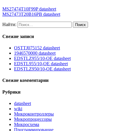
MS27474T10F99P datasheet
MS27473T20B16PB datasheet
Найти:
Свежие записи
OSTTJ075152 datasheet
1946570000 datasheet
EDSTLZ955/10-OE datasheet
EDSTL955/10-OE datasheet
EDSTLZ950/10-OE datasheet
Свежие комментарии
Рубрики
datasheet
wiki
Микроконтроллеры
Микропроцессоры
Микросхема
Программирование