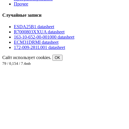
Прочее
Случайные записи
ESDA25B1 datasheet
R7000803XXUA datasheet
163-10-652-00-001000 datasheet
ECM31DRMI datasheet
172-009-281L001 datasheet
Сайт использует cookies.
OK
79 / 0,154 / 7.4mb