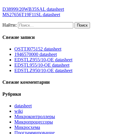
D38999/20WB35SAL datasheet
MS27656T19F11SL datasheet
Найти:
Свежие записи
OSTTJ075152 datasheet
1946570000 datasheet
EDSTLZ955/10-OE datasheet
EDSTL955/10-OE datasheet
EDSTLZ950/10-OE datasheet
Свежие комментарии
Рубрики
datasheet
wiki
Микроконтроллеры
Микропроцессоры
Микросхема
Программирование