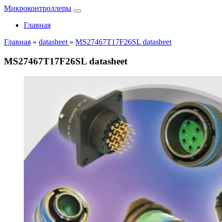
Микроконтроллеры
Главная
Главная
»
datasheet
»
MS27467T17F26SL datasheet
MS27467T17F26SL datasheet