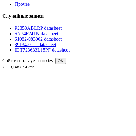
Прочее
Случайные записи
P2353ABLRP datasheet
SN74F241N datasheet
61082-083002 datasheet
89134-0111 datasheet
IDT723633L15PF datasheet
Сайт использует cookies.
OK
79 / 0,148 / 7.42mb