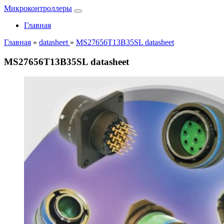
Микроконтроллеры
Главная
Главная
»
datasheet
»
MS27656T13B35SL datasheet
MS27656T13B35SL datasheet