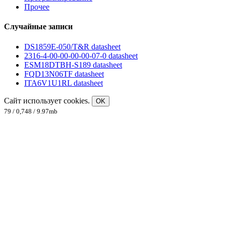
Прочее
Случайные записи
DS1859E-050/T&R datasheet
2316-4-00-00-00-00-07-0 datasheet
ESM18DTBH-S189 datasheet
FQD13N06TF datasheet
ITA6V1U1RL datasheet
Сайт использует cookies.
OK
79 / 0,748 / 9.97mb