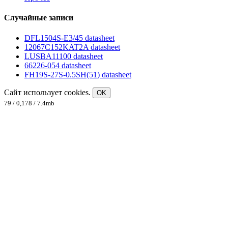
Случайные записи
DFL1504S-E3/45 datasheet
12067C152KAT2A datasheet
LUSBA11100 datasheet
66226-054 datasheet
FH19S-27S-0.5SH(51) datasheet
Сайт использует cookies.
OK
79 / 0,178 / 7.4mb