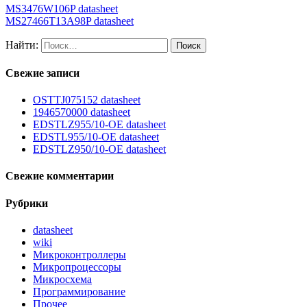
MS3476W106P datasheet
MS27466T13A98P datasheet
Найти:
Свежие записи
OSTTJ075152 datasheet
1946570000 datasheet
EDSTLZ955/10-OE datasheet
EDSTL955/10-OE datasheet
EDSTLZ950/10-OE datasheet
Свежие комментарии
Рубрики
datasheet
wiki
Микроконтроллеры
Микропроцессоры
Микросхема
Программирование
Прочее