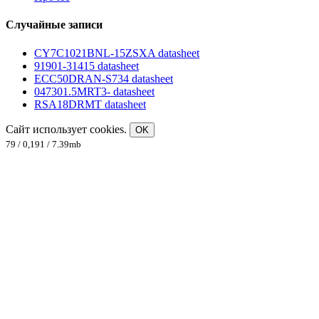
Случайные записи
CY7C1021BNL-15ZSXA datasheet
91901-31415 datasheet
ECC50DRAN-S734 datasheet
047301.5MRT3- datasheet
RSA18DRMT datasheet
Сайт использует cookies.
OK
79 / 0,191 / 7.39mb