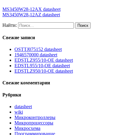
MS3450W28-12AX datasheet
MS3450W28-12AZ datasheet
Найти:
Свежие записи
OSTTJ075152 datasheet
1946570000 datasheet
EDSTLZ955/10-OE datasheet
EDSTL955/10-OE datasheet
EDSTLZ950/10-OE datasheet
Свежие комментарии
Рубрики
datasheet
wiki
Микроконтроллеры
Микропроцессоры
Микросхема
Программирование