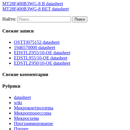
MT28F400B3WG-8 B datasheet
MT28F400B3WG-8 BET datasheet
Найти:
Свежие записи
OSTTJ075152 datasheet
1946570000 datasheet
EDSTLZ955/10-OE datasheet
EDSTL955/10-OE datasheet
EDSTLZ950/10-OE datasheet
Свежие комментарии
Рубрики
datasheet
wiki
Микроконтроллеры
Микропроцессоры
Микросхема
Программирование
Прочее