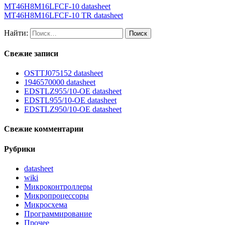
MT46H8M16LFCF-10 datasheet
MT46H8M16LFCF-10 TR datasheet
Найти:
Свежие записи
OSTTJ075152 datasheet
1946570000 datasheet
EDSTLZ955/10-OE datasheet
EDSTL955/10-OE datasheet
EDSTLZ950/10-OE datasheet
Свежие комментарии
Рубрики
datasheet
wiki
Микроконтроллеры
Микропроцессоры
Микросхема
Программирование
Прочее