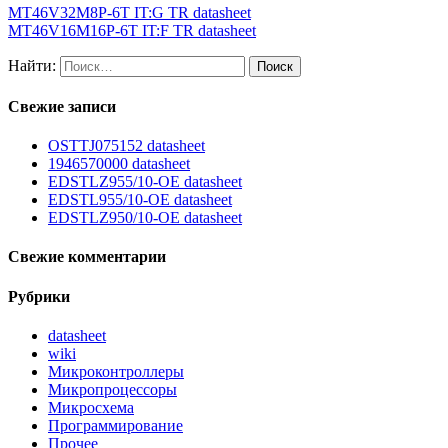
MT46V32M8P-6T IT:G TR datasheet
MT46V16M16P-6T IT:F TR datasheet
Найти:
Свежие записи
OSTTJ075152 datasheet
1946570000 datasheet
EDSTLZ955/10-OE datasheet
EDSTL955/10-OE datasheet
EDSTLZ950/10-OE datasheet
Свежие комментарии
Рубрики
datasheet
wiki
Микроконтроллеры
Микропроцессоры
Микросхема
Программирование
Прочее