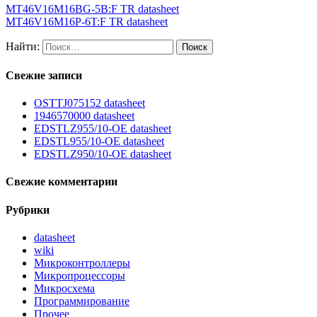
MT46V16M16BG-5B:F TR datasheet
MT46V16M16P-6T:F TR datasheet
Найти:
Свежие записи
OSTTJ075152 datasheet
1946570000 datasheet
EDSTLZ955/10-OE datasheet
EDSTL955/10-OE datasheet
EDSTLZ950/10-OE datasheet
Свежие комментарии
Рубрики
datasheet
wiki
Микроконтроллеры
Микропроцессоры
Микросхема
Программирование
Прочее