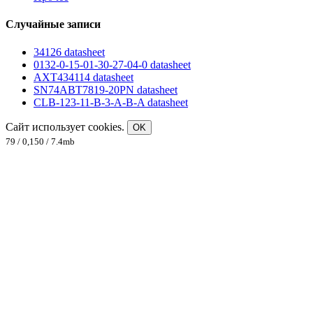
Случайные записи
34126 datasheet
0132-0-15-01-30-27-04-0 datasheet
AXT434114 datasheet
SN74ABT7819-20PN datasheet
CLB-123-11-B-3-A-B-A datasheet
Сайт использует cookies.
OK
79 / 0,150 / 7.4mb