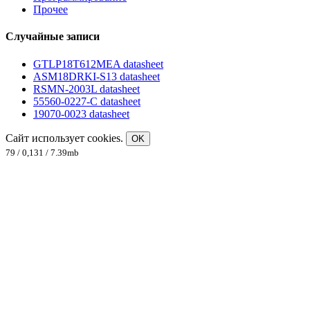
Прочее
Случайные записи
GTLP18T612MEA datasheet
ASM18DRKI-S13 datasheet
RSMN-2003L datasheet
55560-0227-C datasheet
19070-0023 datasheet
Сайт использует cookies.
OK
79 / 0,131 / 7.39mb