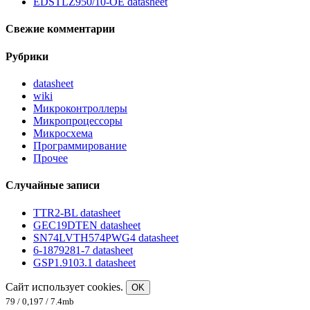
EDSTLZ950/10-OE datasheet
Свежие комментарии
Рубрики
datasheet
wiki
Микроконтроллеры
Микропроцессоры
Микросхема
Программирование
Прочее
Случайные записи
TTR2-BL datasheet
GEC19DTEN datasheet
SN74LVTH574PWG4 datasheet
6-1879281-7 datasheet
GSP1.9103.1 datasheet
Сайт использует cookies.
OK
79 / 0,197 / 7.4mb