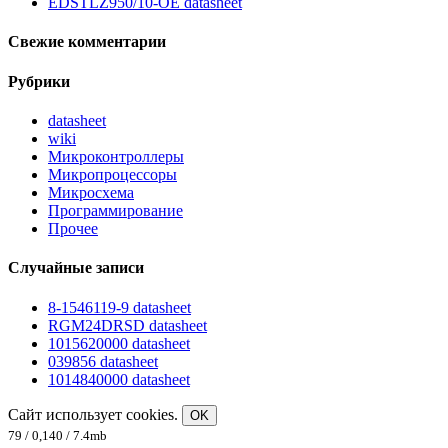
EDSTLZ950/10-OE datasheet
Свежие комментарии
Рубрики
datasheet
wiki
Микроконтроллеры
Микропроцессоры
Микросхема
Программирование
Прочее
Случайные записи
8-1546119-9 datasheet
RGM24DRSD datasheet
1015620000 datasheet
039856 datasheet
1014840000 datasheet
Сайт использует cookies.
OK
79 / 0,140 / 7.4mb