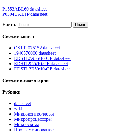
P1553ABL60 datasheet
P0304UALTP datasheet
Найти:
Свежие записи
OSTTJ075152 datasheet
1946570000 datasheet
EDSTLZ955/10-OE datasheet
EDSTL955/10-OE datasheet
EDSTLZ950/10-OE datasheet
Свежие комментарии
Рубрики
datasheet
wiki
Микроконтроллеры
Микропроцессоры
Микросхема
Программирование