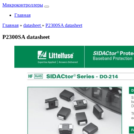
Микроконтроллеры
Главная
Главная
»
datasheet
»
P2300SA datasheet
P2300SA datasheet