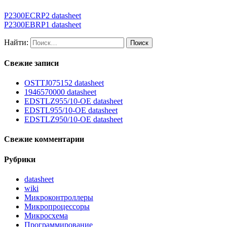
P2300ECRP2 datasheet
P2300EBRP1 datasheet
Найти:
Свежие записи
OSTTJ075152 datasheet
1946570000 datasheet
EDSTLZ955/10-OE datasheet
EDSTL955/10-OE datasheet
EDSTLZ950/10-OE datasheet
Свежие комментарии
Рубрики
datasheet
wiki
Микроконтроллеры
Микропроцессоры
Микросхема
Программирование