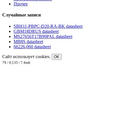
Прочее
Случайные записи
SBH11-PBPC-D20-RA-BK datasheet
GBM18DRUS datasheet
MS27656T17B99PAL datasheet
MB8S datasheet
66226-060 datasheet
Сайт использует cookies.
OK
79 / 0,135 / 7.4mb