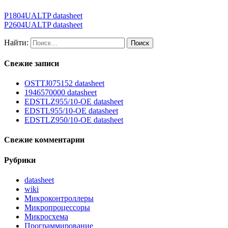
P1804UALTP datasheet
P2604UALTP datasheet
Найти:
Свежие записи
OSTTJ075152 datasheet
1946570000 datasheet
EDSTLZ955/10-OE datasheet
EDSTL955/10-OE datasheet
EDSTLZ950/10-OE datasheet
Свежие комментарии
Рубрики
datasheet
wiki
Микроконтроллеры
Микропроцессоры
Микросхема
Программирование