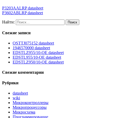
P3203AALRP datasheet
P3602ABLRP datasheet
Найти:
Свежие записи
OSTTJ075152 datasheet
1946570000 datasheet
EDSTLZ955/10-OE datasheet
EDSTL955/10-OE datasheet
EDSTLZ950/10-OE datasheet
Свежие комментарии
Рубрики
datasheet
wiki
Микроконтроллеры
Микропроцессоры
Микросхема
Программирование