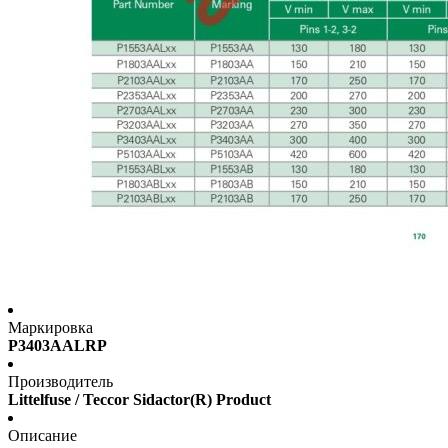
Маркировка
P3403AALRP
Производитель
Littelfuse / Teccor Sidactor(R) Product
Описание