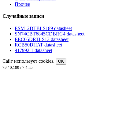
Прочее
Случайные записи
ESM12DTBI-S189 datasheet
SN74CBT6845CDBRG4 datasheet
EEC05DRTI-S13 datasheet
RCB50DHAT datasheet
917992-1 datasheet
Сайт использует cookies.
OK
79 / 0,189 / 7.4mb