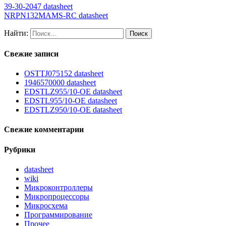
39-30-2047 datasheet
NRPN132MAMS-RC datasheet
Найти:
Свежие записи
OSTTJ075152 datasheet
1946570000 datasheet
EDSTLZ955/10-OE datasheet
EDSTL955/10-OE datasheet
EDSTLZ950/10-OE datasheet
Свежие комментарии
Рубрики
datasheet
wiki
Микроконтроллеры
Микропроцессоры
Микросхема
Программирование
Прочее