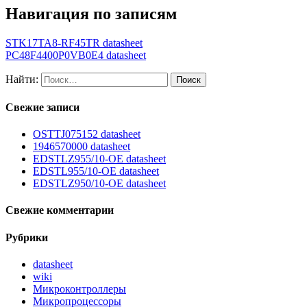
Навигация по записям
STK17TA8-RF45TR datasheet
PC48F4400P0VB0E4 datasheet
Найти:
Свежие записи
OSTTJ075152 datasheet
1946570000 datasheet
EDSTLZ955/10-OE datasheet
EDSTL955/10-OE datasheet
EDSTLZ950/10-OE datasheet
Свежие комментарии
Рубрики
datasheet
wiki
Микроконтроллеры
Микропроцессоры