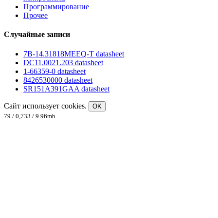
Программирование
Прочее
Случайные записи
7B-14.31818MEEQ-T datasheet
DC11.0021.203 datasheet
1-66359-0 datasheet
8426530000 datasheet
SR151A391GAA datasheet
Сайт использует cookies.
OK
79 / 0,733 / 9.96mb