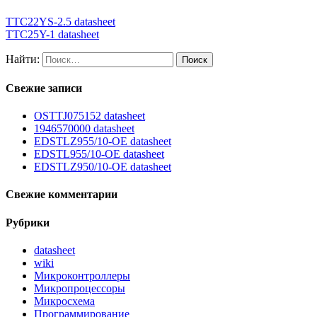
TTC22YS-2.5 datasheet
TTC25Y-1 datasheet
Найти:
Свежие записи
OSTTJ075152 datasheet
1946570000 datasheet
EDSTLZ955/10-OE datasheet
EDSTL955/10-OE datasheet
EDSTLZ950/10-OE datasheet
Свежие комментарии
Рубрики
datasheet
wiki
Микроконтроллеры
Микропроцессоры
Микросхема
Программирование