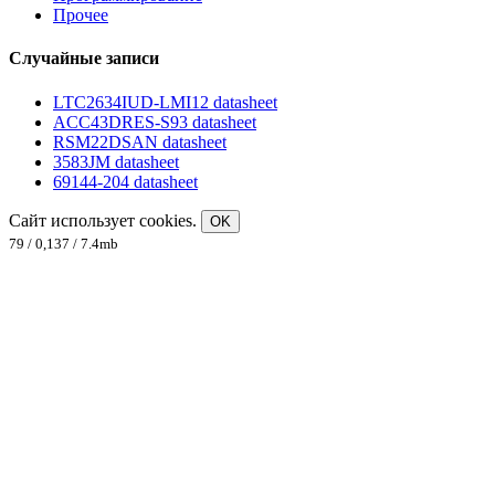
Прочее
Случайные записи
LTC2634IUD-LMI12 datasheet
ACC43DRES-S93 datasheet
RSM22DSAN datasheet
3583JM datasheet
69144-204 datasheet
Сайт использует cookies.
OK
79 / 0,137 / 7.4mb