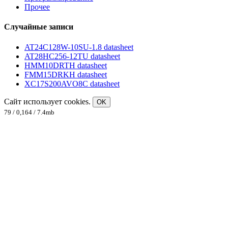
Прочее
Случайные записи
AT24C128W-10SU-1.8 datasheet
AT28HC256-12TU datasheet
HMM10DRTH datasheet
FMM15DRKH datasheet
XC17S200AVO8C datasheet
Сайт использует cookies.
OK
79 / 0,164 / 7.4mb