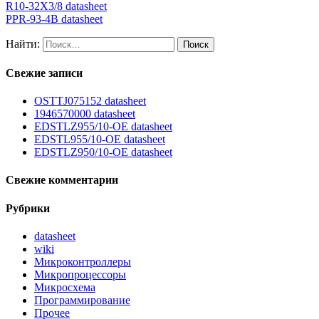
R10-32X3/8 datasheet
PPR-93-4B datasheet
Найти:
Свежие записи
OSTTJ075152 datasheet
1946570000 datasheet
EDSTLZ955/10-OE datasheet
EDSTL955/10-OE datasheet
EDSTLZ950/10-OE datasheet
Свежие комментарии
Рубрики
datasheet
wiki
Микроконтроллеры
Микропроцессоры
Микросхема
Программирование
Прочее