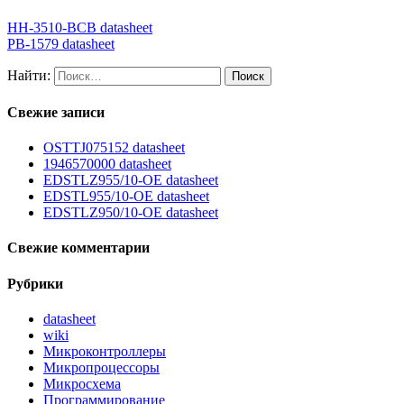
HH-3510-BCB datasheet
PB-1579 datasheet
Найти:
Свежие записи
OSTTJ075152 datasheet
1946570000 datasheet
EDSTLZ955/10-OE datasheet
EDSTL955/10-OE datasheet
EDSTLZ950/10-OE datasheet
Свежие комментарии
Рубрики
datasheet
wiki
Микроконтроллеры
Микропроцессоры
Микросхема
Программирование