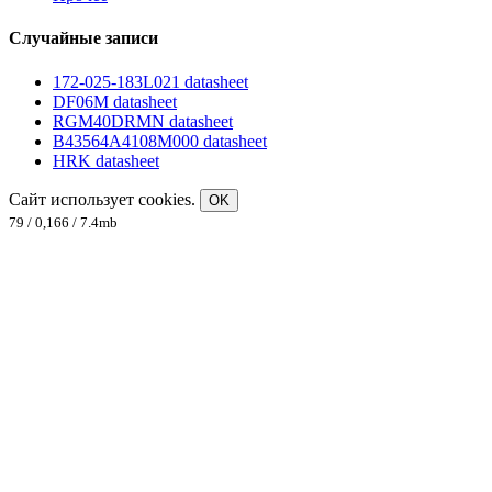
Случайные записи
172-025-183L021 datasheet
DF06M datasheet
RGM40DRMN datasheet
B43564A4108M000 datasheet
HRK datasheet
Сайт использует cookies.
OK
79 / 0,166 / 7.4mb