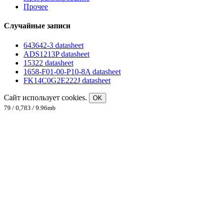
Прочее
Случайные записи
643642-3 datasheet
ADS1213P datasheet
15322 datasheet
1658-F01-00-P10-8A datasheet
FK14C0G2E222J datasheet
Сайт использует cookies.
OK
79 / 0,783 / 9.96mb