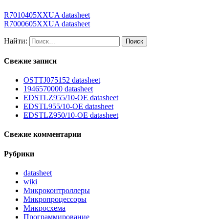
R7010405XXUA datasheet
R7000605XXUA datasheet
Найти:
Свежие записи
OSTTJ075152 datasheet
1946570000 datasheet
EDSTLZ955/10-OE datasheet
EDSTL955/10-OE datasheet
EDSTLZ950/10-OE datasheet
Свежие комментарии
Рубрики
datasheet
wiki
Микроконтроллеры
Микропроцессоры
Микросхема
Программирование