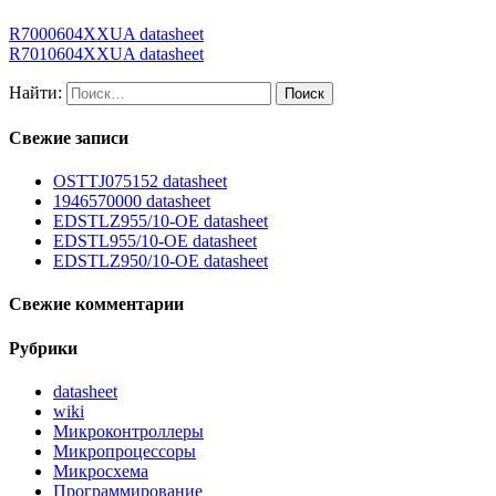
R7000604XXUA datasheet
R7010604XXUA datasheet
Найти:
Свежие записи
OSTTJ075152 datasheet
1946570000 datasheet
EDSTLZ955/10-OE datasheet
EDSTL955/10-OE datasheet
EDSTLZ950/10-OE datasheet
Свежие комментарии
Рубрики
datasheet
wiki
Микроконтроллеры
Микропроцессоры
Микросхема
Программирование