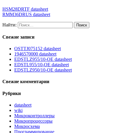
HSM28DRTF datasheet
RMM36DRUS datasheet
Найти:
Свежие записи
OSTTJ075152 datasheet
1946570000 datasheet
EDSTLZ955/10-OE datasheet
EDSTL955/10-OE datasheet
EDSTLZ950/10-OE datasheet
Свежие комментарии
Рубрики
datasheet
wiki
Микроконтроллеры
Микропроцессоры
Микросхема
Программирование