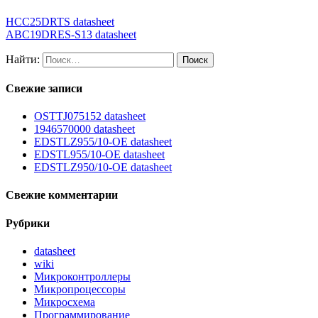
HCC25DRTS datasheet
ABC19DRES-S13 datasheet
Найти:
Свежие записи
OSTTJ075152 datasheet
1946570000 datasheet
EDSTLZ955/10-OE datasheet
EDSTL955/10-OE datasheet
EDSTLZ950/10-OE datasheet
Свежие комментарии
Рубрики
datasheet
wiki
Микроконтроллеры
Микропроцессоры
Микросхема
Программирование