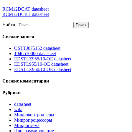
RCM12DCAT datasheet
RCM12DCBT datasheet
Найти:
Свежие записи
OSTTJ075152 datasheet
1946570000 datasheet
EDSTLZ955/10-OE datasheet
EDSTL955/10-OE datasheet
EDSTLZ950/10-OE datasheet
Свежие комментарии
Рубрики
datasheet
wiki
Микроконтроллеры
Микропроцессоры
Микросхема
Программирование