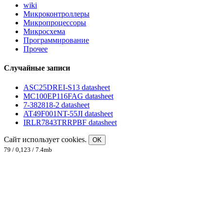
wiki
Микроконтроллеры
Микропроцессоры
Микросхема
Программирование
Прочее
Случайные записи
ASC25DREI-S13 datasheet
MC100EP116FAG datasheet
7-382818-2 datasheet
AT49F001NT-55JI datasheet
IRLR7843TRRPBF datasheet
Сайт использует cookies.
OK
79 / 0,123 / 7.4mb