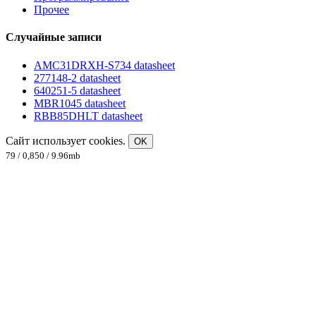
Прочее
Случайные записи
AMC31DRXH-S734 datasheet
277148-2 datasheet
640251-5 datasheet
MBR1045 datasheet
RBB85DHLT datasheet
Сайт использует cookies.
OK
79 / 0,850 / 9.96mb