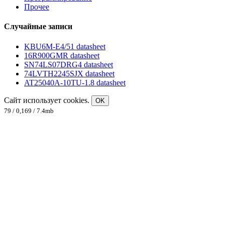
Прочее
Случайные записи
KBU6M-E4/51 datasheet
16R900GMR datasheet
SN74LS07DRG4 datasheet
74LVTH2245SJX datasheet
AT25040A-10TU-1.8 datasheet
Сайт использует cookies.
OK
79 / 0,169 / 7.4mb