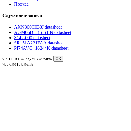
Прочее
Случайные записи
AXN360C038J datasheet
AGM06DTBS-S189 datasheet
S142-000 datasheet
SR151A221FAA datasheet
PI74AVC+16244K datasheet
Сайт использует cookies.
OK
79 / 0,901 / 9.96mb