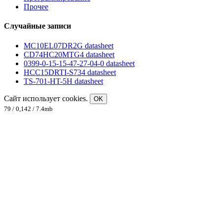
Прочее
Случайные записи
MC10EL07DR2G datasheet
CD74HC20MTG4 datasheet
0399-0-15-15-47-27-04-0 datasheet
HCC15DRTI-S734 datasheet
TS-701-HT-5H datasheet
Сайт использует cookies.
OK
79 / 0,142 / 7.4mb