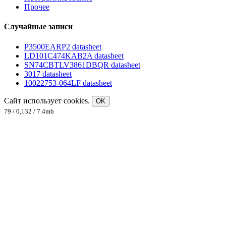
Прочее
Случайные записи
P3500EARP2 datasheet
LD101C474KAB2A datasheet
SN74CBTLV3861DBQR datasheet
3017 datasheet
10022753-064LF datasheet
Сайт использует cookies.
OK
79 / 0,132 / 7.4mb